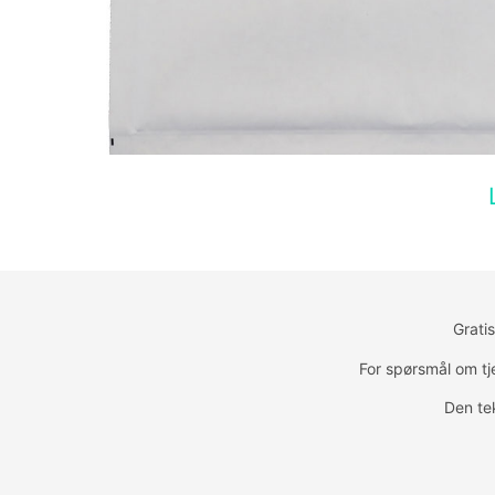
Grati
For spørsmål om t
Den tek