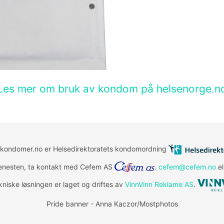
Les mer om bruk av kondom på helsenorge.n
skondomer.no er Helsedirektoratets kondomordning
jenesten, ta kontakt med Cefem AS
.
cefem@cefem.no
el
niske løsningen er laget og driftes av
VinnVinn Reklame AS
.
Pride banner - Anna Kaczor/Mostphotos