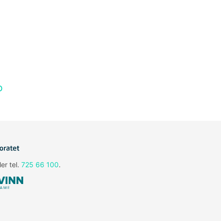
o
ler tel.
725 66 100
.